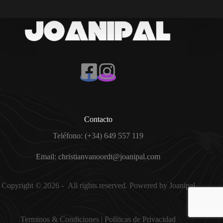
Contacto
Teléfono: (+34) 649 557 119
Email: christianvanoordt@joanipal.com
Copyright © 2026 - All rights reserved. Powered by Joanipal
Terminos & Condicion
es |
Políticas de Privacidad